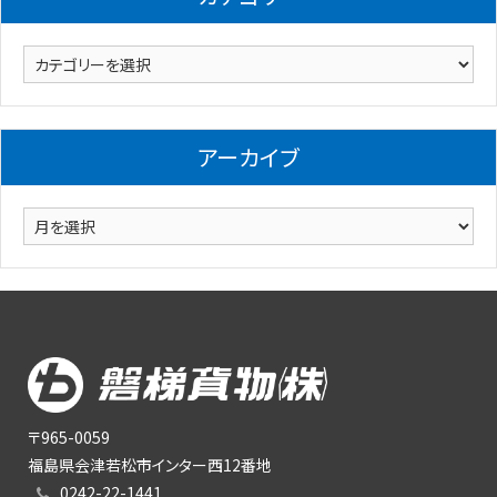
カ
テ
ゴ
リ
アーカイブ
ー
ア
ー
カ
イ
ブ
〒965-0059
福島県会津若松市インター西12番地
0242-22-1441