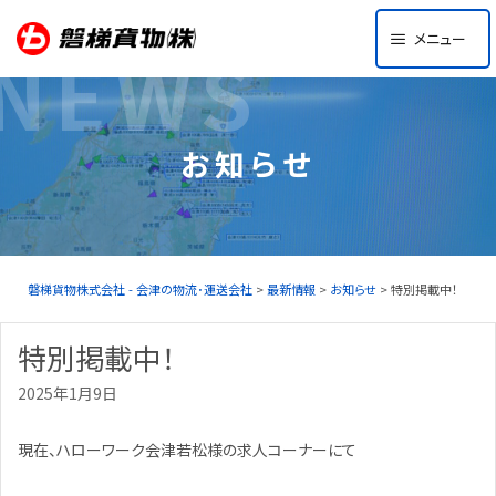
Skip
メニュー
to
NEWS
content
お知らせ
磐梯貨物株式会社 - 会津の物流･運送会社
>
最新情報
>
お知らせ
> 特別掲載中！
特別掲載中！
2025年1月9日
現在、ハローワーク会津若松様の求人コーナーにて