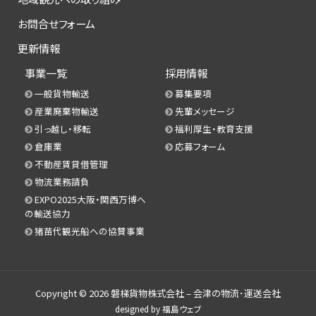
お問合せフォーム
更新情報
事業一覧
採用情報
一般貨物輸送
募集要項
産業廃棄物輸送
先輩メッセージ
引っ越し・移転
福利厚生・教育支援
倉庫業
応募フォーム
不動産賃貸借管理
物流業務請負
EXPO2025大阪・関西万博へ
の輸送協力
猪苗代観光船への協賛事業
Copyright © 2026
磐梯貨物株式会社 – 会津の物流･運送会社
designed by
福島ウェブ