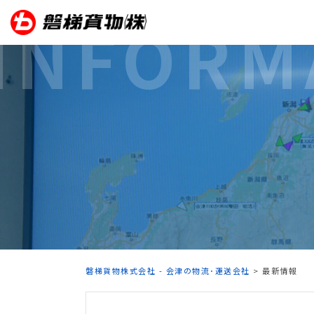
Skip
INFORM
to
content
磐梯貨物株式会社 - 会津の物流･運送会社
> 最新情報