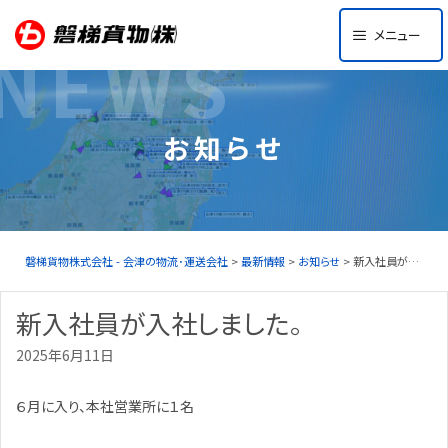
Skip
メニュー
to
NEWS
content
お知らせ
磐梯貨物株式会社 - 会津の物流･運送会社
>
最新情報
>
お知らせ
> 新入社員が入社しました。
新入社員が入社しました。
2025年6月11日
６月に入り、本社営業所に１名