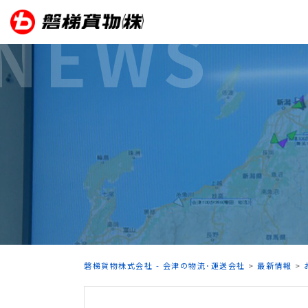
Skip
NEWS
to
content
磐梯貨物株式会社 - 会津の物流･運送会社
>
最新情報
>