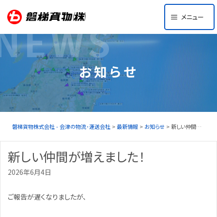
Skip
メニュー
to
NEWS
content
お知らせ
磐梯貨物株式会社 - 会津の物流･運送会社
>
最新情報
>
お知らせ
> 新しい仲間が増えました！
新しい仲間が増えました！
2026年6月4日
ご報告が遅くなりましたが、