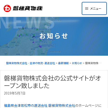
Skip
メニュー
to
NEWS
content
お知らせ
磐梯貨物株式会社 - 会津の物流･運送会社
>
最新情報
>
お知らせ
> 磐梯貨物株式会社の公式サイトがオープン致しました
磐梯貨物株式会社の公式サイトがオ
ープン致しました
2019年5月7日
福島県会津若松市の運送会社 磐梯貨物株式会社
のホームページに