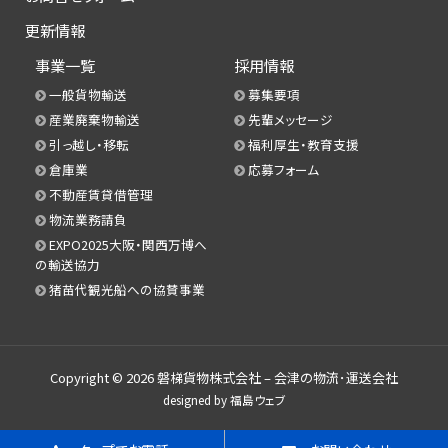
更新情報
事業一覧
採用情報
一般貨物輸送
募集要項
産業廃棄物輸送
先輩メッセージ
引っ越し・移転
福利厚生・教育支援
倉庫業
応募フォーム
不動産賃貸借管理
物流業務請負
EXPO2025大阪・関西万博へ
の輸送協力
猪苗代観光船への協賛事業
Copyright © 2026
磐梯貨物株式会社 – 会津の物流･運送会社
designed by
福島ウェブ