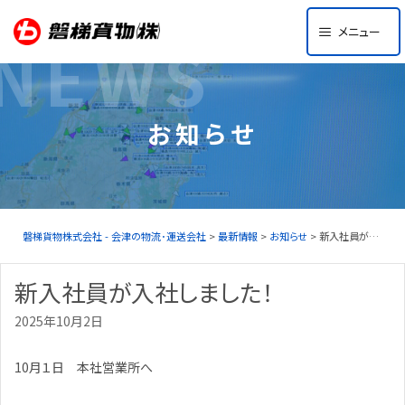
Skip
メニュー
to
NEWS
content
お知らせ
磐梯貨物株式会社 - 会津の物流･運送会社
>
最新情報
>
お知らせ
> 新入社員が入社しました！
新入社員が入社しました！
2025年10月2日
10月１日 本社営業所へ